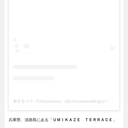
1.6
夢泉
景別
荘
天原
1.7
海の
ホテ
ル島
花 レ
ジデ
ンス
ヴィ
ラ
1.8
GRAND
CHARIOT
旅するママ（Chocomama）(@chocomamablog)がシェアした投稿
北斗七星
135°
1.9
兵庫県、淡路島にある「
ＵＭＩＫＡＺＥ ＴＥＲＲＡＣＥ
」
グラ