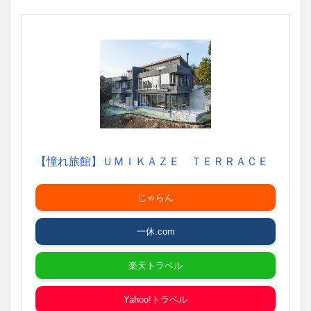
別墅
3
和田
山
3.1
竹田城
城下町
ホテル
EN（え
ん）
【憧れ旅館】ＵＭＩＫＡＺＥ ＴＥＲＲＡＣＥ
じゃらん
一休.com
楽天トラベル
Yahoo!トラベル