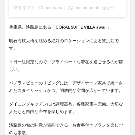
旅するママ（Chocomama）(@chocomamablog)がシェアした投稿
兵庫県、淡路島にある「
CORAL SUITE VILLA awaji
」
明石海峡大橋を眺める絶好のロケーションにある貸別荘で
す。
１日一組限定なので、プライベートな滞在を過ごせるのが嬉
しい。
パノラマビューのリビングには、デザイナーズ家具で統一さ
れたスタイリッシュかつ、開放的な空間が広がっています。
ダイニングキッチンには調理器具、各種家電を完備。大切な
人たちと自由な滞在を楽しめます。
淡路島の旬の味覚が堪能できる、お⾷事付きプランを楽しむ
のも素敵。