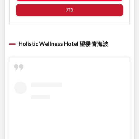
JTB
Holistic Wellness Hotel 望楼 青海波