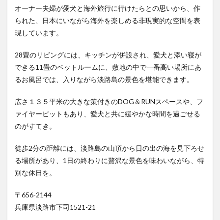
オーナー夫婦が愛犬と海外旅行に行けたらとの思いから、作
られた、日本にいながら海外を楽しめる非現実的な空間を表
現しています。
28畳のリビングには、キッチンが併設され、愛犬と添い寝が
できる11畳のベットルームに、敷地の中で一番高い場所にあ
るお風呂では、入りながら淡路島の景色を堪能できます。
広さ１３５平米の大きな策付きのDOG＆RUNスペースや、フ
ァイヤーピットもあり、愛犬と共に緩やかな時間を過ごせる
のがすてき。
徒歩2分の距離には、淡路島の山頂から日の出の海を見下ろせ
る場所があり、1日の終わりに贅沢な景色を味わいながら、特
別な休日を。
〒656-2144
兵庫県淡路市下司1521-21