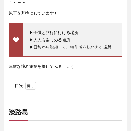
Chocomama
以下を基準にしています✈︎
▶︎子供と旅行に行ける場所
▶︎大人も楽しめる場所
▶︎日常から脱却して、特別感を味わえる場所
素敵な憧れ旅館を探してみましょう。
目次
1
淡路
島
淡路島
1.1
ＵＭ
ＩＫ
ＡＺ