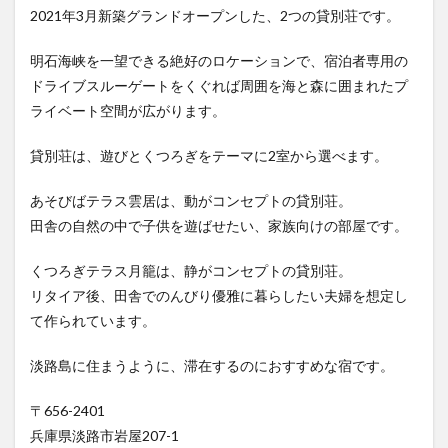
ンピ
2021年3月新築グランドオープンした、2つの貸別荘です。
ング
リゾ
ート
明石海峡を一望できる絶好のロケーションで、宿泊者専用の
Awaji
ドライブスルーゲートをくぐれば周囲を海と森に囲まれたプ
1.10
ライベート空間が広がります。
渚の
荘 花
貸別荘は、遊びとくつろぎをテーマに2室から選べます。
季
1.11
あそびばテラス雲居は、動がコンセプトの貸別荘。
Villa
田舎の自然の中で子供を遊ばせたい、家族向けの部屋です。
Mon
Temps
Awaji
くつろぎテラス月籠は、静がコンセプトの貸別荘。
リタイア後、田舎でのんびり優雅に暮らしたい夫婦を想定し
2
有馬
て作られています。
温泉
淡路島に住まうように、滞在するのにおすすめな宿です。
2.1
有馬
山
〒656-2401
叢
兵庫県淡路市岩屋207-1
御所