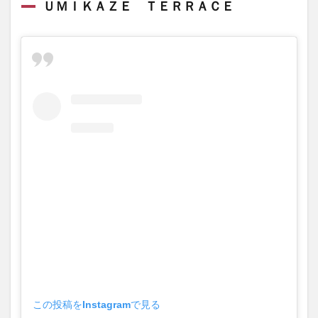
ＵＭＩＫＡＺＥ ＴＥＲＲＡＣＥ
Ｅ
ＴＥ
ＲＲ
ＡＣ
Ｅ
1.2
Holistic
Wellness
Hotel 望
楼 青海波
1.3
Lazy
Inn.
1.4
VILLA
SEDONA
1.5
CORAL
SUITE
VILLA
この投稿をInstagramで見る
awaji