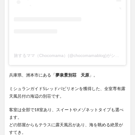
旅するママ（Chocomama）(@chocomamablog)がシェアした投稿
兵庫県、洲本市にある「
夢泉景別荘 天原
」。
ミシュランガイド5レッドパビリオンを獲得した、全室専有露
天風呂付の海辺の別荘です。
客室は全部で18室あり、スイートやメゾネットタイプも選べ
ます。
どの部屋からもテラスに露天風呂があり、海を眺める絶景が
すてき。