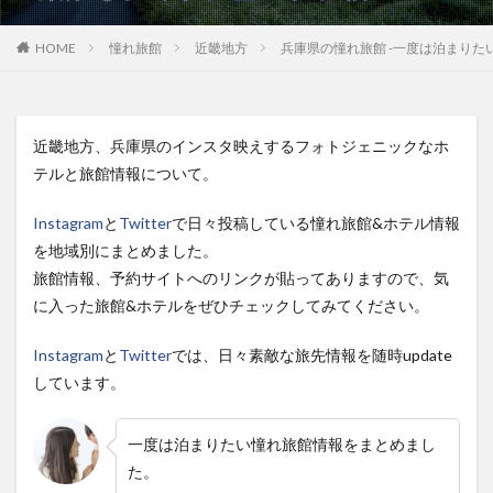
HOME
憧れ旅館
近畿地方
兵庫県の憧れ旅館 -一度は泊まりた
近畿地方、兵庫県のインスタ映えするフォトジェニックなホ
テルと旅館情報について。
Instagram
と
Twitter
で日々投稿している
憧れ旅館&ホテル情報
を地域別にまとめました。
旅館情報、予約サイトへのリンクが貼ってありますので、
気
に入った旅館&ホテルをぜひチェック
してみてください。
Instagram
と
Twitter
では、日々素敵な旅先情報を随時update
しています。
一度は泊まりたい憧れ旅館情報をまとめまし
た。