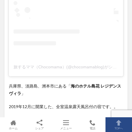
旅するママ（Chocomama）(@chocomamablog)がシェアした投稿
兵庫県、淡路島、洲本市にある「
海のホテル島花 レジデンス
ヴィラ
」
2019年12月に開業した、全室温泉露天風呂付の宿です。。
1日5組限定の2棟のヴィラ棟があり、
ホーム
シェア
メニュー
電話
TOPへ