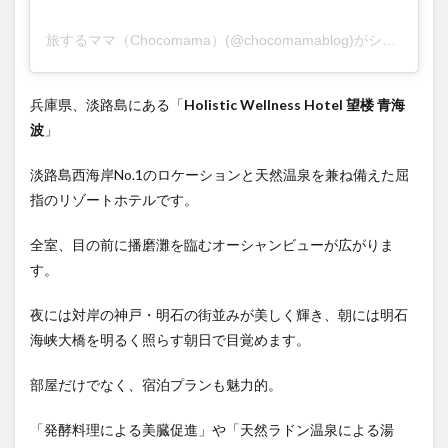
旅するママ（Chocomama）(@chocomamablog)がシェアした投稿
兵庫県、淡路島にある「
Holistic Wellness Hotel 望楼 青海
波
」
淡路島西海岸No.1のロケーションと天然温泉を兼ね備えた屈
指のリゾートホテルです。
全室、目の前に播磨灘を臨むオーシャンビューが広がりま
す。
夜には対岸の神戸・明石の街並みが美しく輝き、朝には明石
海峡大橋を明るく照らす朝日で目覚めます。
部屋だけでなく、宿泊プランも魅力的。
「発酵料理による美臓促進」や「天然ラドン温泉による湯