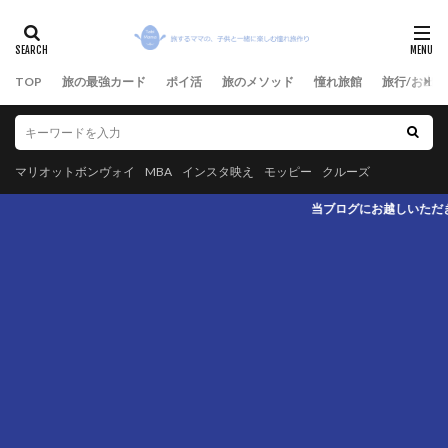
TOP
旅の最強カード
ポイ活
旅のメソッド
憧れ旅館
旅行/お出か
マリオットボンヴォイ
MBA
インスタ映え
モッピー
クルーズ
当ブログにお越しいただき、ありがとうございます。旅行系最強カード 最