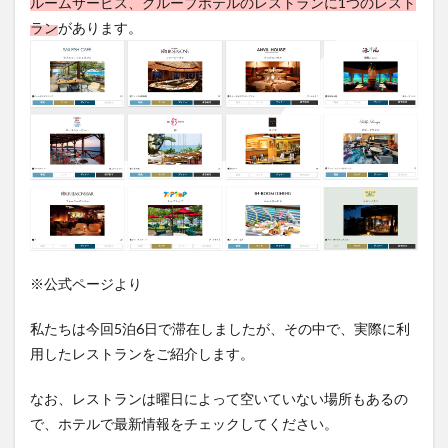
ルームサービス、グループホテルのレストランに1つのレスト
2.1
ラン
があります。
セイ
ルフ
ィッ
シュ
カフ
ェ
2.2
彩
3
ラン
チ
※公式ページより
3.1
彩
私たちは今回5泊6日で滞在しましたが、その中で、実際に利
4
用したレストランをご紹介します。
予約
方法
なお、レストランは曜日によって空いていない場所もあるの
5
で、ホテルで最新情報をチェックしてください。
まと