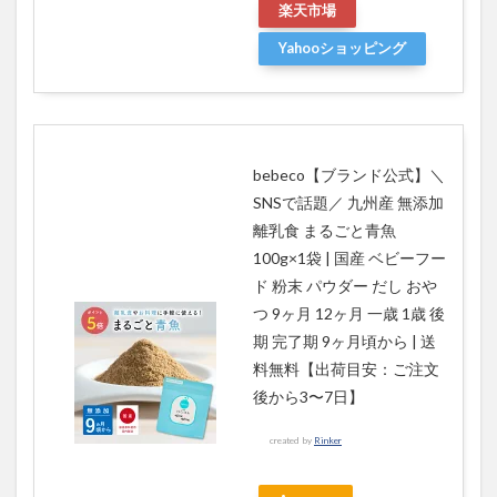
楽天市場
Yahooショッピング
bebeco【ブランド公式】＼
SNSで話題／ 九州産 無添加
離乳食 まるごと青魚
100g×1袋 | 国産 ベビーフー
ド 粉末 パウダー だし おや
つ 9ヶ月 12ヶ月 一歳 1歳 後
期 完了期 9ヶ月頃から | 送
料無料【出荷目安：ご注文
後から3〜7日】
created by
Rinker