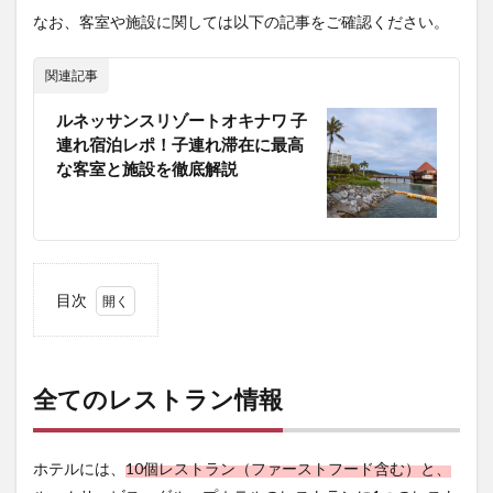
なお、客室や施設に関しては以下の記事をご確認ください。
関連記事
ルネッサンスリゾートオキナワ 子
連れ宿泊レポ！子連れ滞在に最高
な客室と施設を徹底解説
目次
1
全て
のレ
スト
全てのレストラン情報
ラン
情報
2
ホテルには、
10個レストラン（ファーストフード含む）と、
朝食