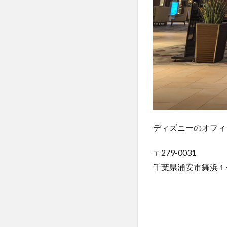
3
食
事
3.1
朝食
3.2
ラン
チ
3.2.1
ディズニーのオフィ
ブッフ
ェ・ダ
イニン
〒279-0031
グ・グ
千葉県浦安市舞浜１
ランカ
フェ
4
ア
ク