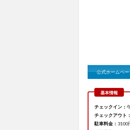
テ
ィ
ビ
テ
ィ
4.1
キ
ッズエリ
ア
「Wizkids
ウィズキ
ッズ」
公式ホームペー
4.2
ナム
コラ
ンド
チェックイン：
4.3
フライ
トシミュレー
チェックアウト
ター＆キャビ
駐車料金：
310
ンモックアッ