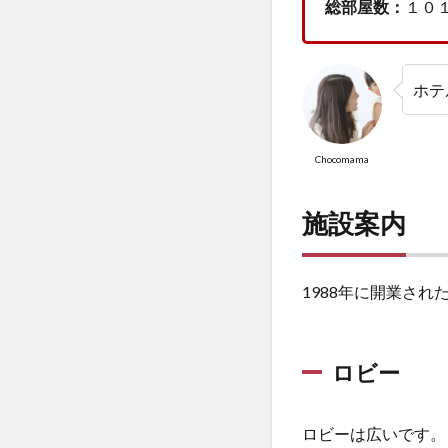
総部屋数：
１０
プ「SKY
Experience」
4.4
キッ
ホテ
ズミ
ニゴ
ルフ
Chocomama
5
子
施設案内
連
れ
滞
1988年に開業さ
在
で
よ
か
ロビー
っ
た
と
ロビーは広いです。
こ