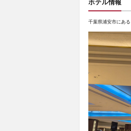
ホテル情報
ル
情
報
千葉県浦安市にある
2
施
設
案
内
2.1
ロビ
ー
2.2
客室
2.2.1
パーク
ウィン
グルー
ム