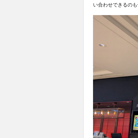
ろ
い合わせできるのも
３
点
5.1
子供
が楽
しめ
る施
設が
満
載！
5.2
部屋
の作
りが
広
い！
5.3
食事