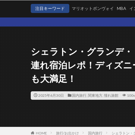
注目キーワード
マリオットボンヴォイ
MBA
イ
シェラトン・グランデ・
連れ宿泊レポ！ディズニ
も大満足！
2025年6月30日
国内旅行
,
関東地方
,
憧れ旅館
100v
HOME
旅行/お出かけ
国内旅行
シェラトン・