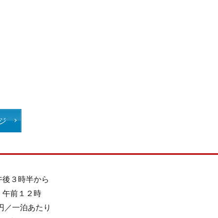
ジ
午後３時半から
：
午前１２時
0円／一泊あたり