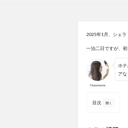
2025年1月、シ
一泊二日ですが、初
ホテ
アな
Chocomama
目次
1
ホ
テ