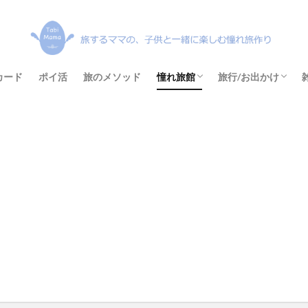
カード
ポイ活
旅のメソッド
憧れ旅館
旅行/お出かけ
北海道
東北地方
関東地方
中部地方
近畿地方
中国地方
四国
九州
沖縄
全国
国内旅行
SANU Life
クルーズ旅行
日々のお出かけ