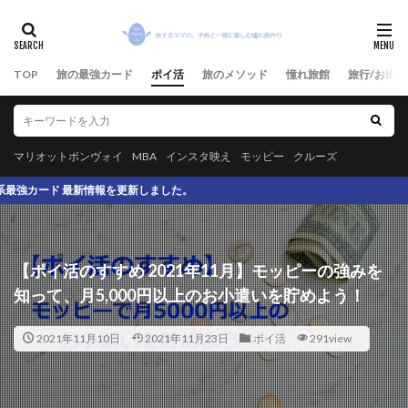
TOP
旅の最強カード
ポイ活
旅のメソッド
憧れ旅館
旅行/お出か
マリオットボンヴォイ
MBA
インスタ映え
モッピー
クルーズ
を更新しました。
【ポイ活のすすめ 2021年11月】モッピーの強みを
知って、月5,000円以上のお小遣いを貯めよう！
2021年11月10日
2021年11月23日
ポイ活
291view