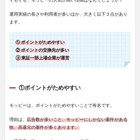
3.2
②ポ
運用実績の長さや利用者が多いほか、大きく以下３点があり
イン
ます。
ト交
換に
手数
料が
① ポイントがためやすい
かか
② ポイントの交換先が多い
る場
③ 東証一部上場企業が運営
合が
ある
3.3
③メ
ルマ
①ポイントがためやすい
ガを
受信
拒否
モッピーは、ポイントがためやすいことで有名です。
でき
ない
理由は、
広告数が多いこと、モッピーにしかない案件がある
4
他、
高還元の案件が多くあります
。
ポイ
ント