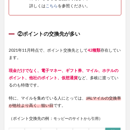
ルアド
詳しくは
こちら
を参照ください。
レス、
もしく
は既存
アカウ
ントに
②ポイントの交換先が多い
連携
6.1.3
③メー
2021年11月時点で、ポイント交換先として
42種類
存在してい
ルを確
ます。
認し、
URLを
現金だけでなく、電子マネー、ギフト券、マイル、ホテルの
クリッ
ク
ポイント、他社のポイント、仮想通貨
など、多岐に渡ってい
6.1.4
るのも特徴です。
④登録
内容の
特に、マイルを集めている人にとっては、
JALマイルの交換率
確認
が他社より高く、狙い目
です。
6.2
紹介
（ポイント交換先の例：
）
モッピーのサイトから引用
キャ
ンペ