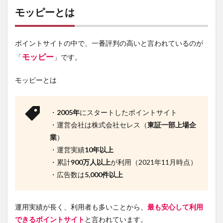
とは
モッピーとは
2
モッ
ピー
ポイントサイトの中で、一番評判の高いと言われているのが
の３
モッピー
「
」です。
つの
メリ
ット
モッピーとは
2.1
①ポ
・
2005年
にスタートしたポイントサイト
イン
トが
・運営会社は株式会社セレス（
東証一部上場企
ため
業
）
やす
い
・運営実績
10年以上
・累計
900万人以上
が利用（2021年11月時点）
2.2
・広告数は
5,000件以上
②ポ
イン
トの
交換
運用実績が長く、利用者も多いことから、
最も安心して利用
先が
できるポイントサイト
と言われています。
多い