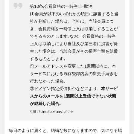
第10条:会員資格の一時停止･取消
(1)会員が以下のいずれかの項目に該当すると当
社が判断した場合は、当社は、当該会員につ
き、会員資格を一時停止又は取消しすることが
できるものとします｡なお、会員資格の一時停
止又は取消しにより当社及び第三者に損害が発
生した場合は、当該会員がその損害全額を賠償
するものとします｡
①メールアドレスを変更した1週間以内に、本
サービスにおける既存登録内容の変更手続きを
行わなかった場合｡
②
ドメイン指定受信拒否などにより、
本サービ
スからのメールを1週間以上受信できない状態
が継続した場合
｡
引用：https://pc.moppy.jp/rule/
毎日のように届くと、結構な数になりますので、気になる場