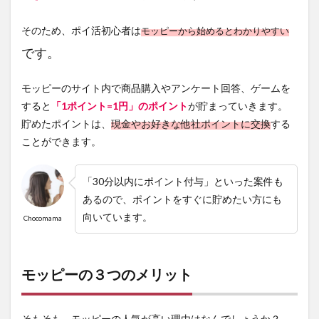
2.3
そのため、ポイ活初心者は
モッピーから始めるとわかりやすい
③東
証一
です。
部上
場企
業が
モッピーのサイト内で商品購入やアンケート回答、ゲームを
運営
すると
「
1ポイント=1円
」のポイント
が貯まっていきます。
3
貯めたポイントは、
現金やお好きな他社ポイントに交換
する
モッ
ことができます。
ピー
の3
つの
「30分以内にポイント付与」といった案件も
デメ
リッ
あるので、ポイントをすぐに貯めたい方にも
ト
向いています。
Chocomama
3.1
①ポ
イン
モッピーの３つのメリット
ト保
証制
度が
ない
そもそも、モッピーの人気が高い理由はなんでしょうか？