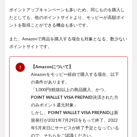
6
ポイントアップキャンペーン
も多いため、同じものを購入し
モッ
たとしても、他のポイントサイトより、モッピーが高額ポイ
ピー
ントを取得ことができる機会も多いです。
の登
録と
設定
また、Amazonで商品を購入する場合も対象となる、数少ない
ポイントサイトです。
6.1
アカ
ウン
トの
【Amazonについて】
作成
Amazonをモッピー経由で購入する場合、以下
方法
の条件があります。
6.1.1
「1,000円(税抜)以上の商品購入、かつ、
①モッ
ピーの
POINT WALLET VISA PREPAID
決済された方
画面か
のみポイント還元対象」
ら申し
しかし、
POINT WALLET VISA PREPAID
は
新
込みを
開始
規発行が2021年7月29日をもって終了、2022
年5月末日にサービスが終了予定
となっている
6.1.2
②メー
ので、そちらをご認識ください。