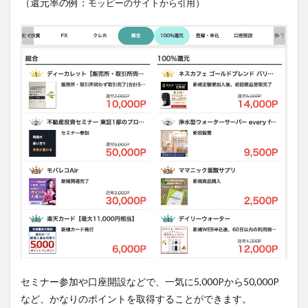
（還元率の例：
を取
）
モッピーのサイトから引用
得す
る方
法
4.1
ポイ
ント
を取
得す
る６
つの
方法
4.2
紹介
制度
の活
用
5
ポイ
ント
セミナー参加や口座開設などで、
一気に5,000Pから50,000P
を使
う方
など、かなりのポイントを取得することができます。
法