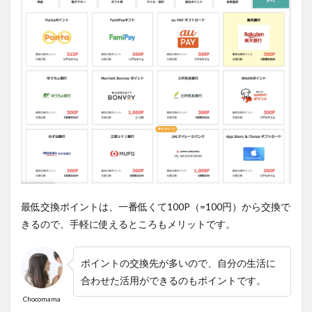
ーン
6.3
使い
やす
くす
るた
めの
簡単
な設
定
7
まと
め
最低交換ポイントは、一番低くて
100P（=100円）から交換で
きる
ので、手軽に使えるところもメリットです。
ポイントの交換先が多いので、自分の生活に
合わせた活用ができるのもポイントです。
Chocomama